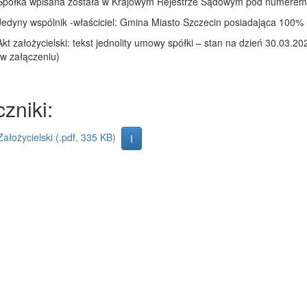
Spółka wpisana została w Krajowym Rejestrze Sądowym pod numere
Jedyny wspólnik -właściciel: Gmina Miasto Szczecin posiadająca 100%
Akt założycielski: tekst jednolity umowy spółki – stan na dzień 30.03.202
(w załączeniu)
zniki:
Założycielski (.pdf, 335 KB)
Informacja o wytworzeniu załącznika
I
cja o wytworzeniu danych dla strony
sta zmian na stronie