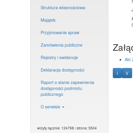
Struktura własnościowa
Majątek
Przyjmowanie spraw
Załąc
Zamówienia publiczne
Rejestry i ewidencje
Akt 
Deklaracja dostępności
Informa
Li
I
V
Raport o stanie zapewnienia
dostępności podmiotu
publicznego
O serwisie
wizyty łącznie: 124768 / strona: 5504