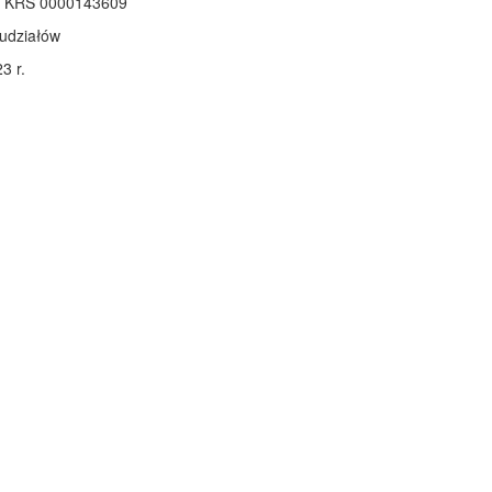
m KRS 0000143609
 udziałów
3 r.