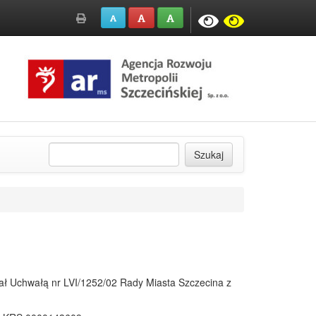
kontrast
kontrast
Wydruk
A
domyślny rozmiar czcionki
A
powiększony rozmiar czcionki
A
wielki rozmiar czcionki
strony
domyślny
odwróco
strony
Szukaj
ł Uchwałą nr LVI/1252/02 Rady Miasta Szczecina z