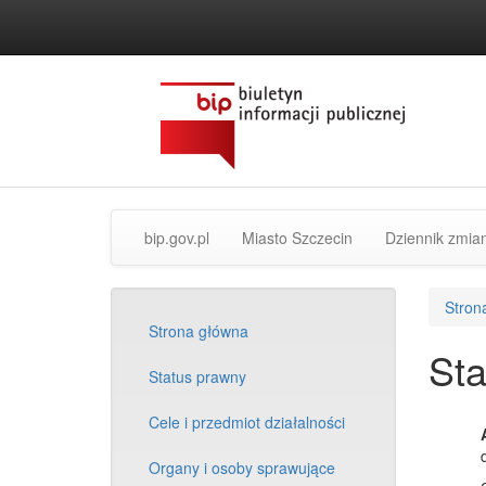
przejdź
do
treści
strona
Oficjalna
bip.gov.pl
Miasto Szczecin
Dziennik zmia
główna
strona
BIP
Miasta
[link
Szczecin
Stron
zewnętrzny]
[link
Strona główna
zewnętrzny]
Sta
Status prawny
Cele i przedmiot działalności
Organy i osoby sprawujące