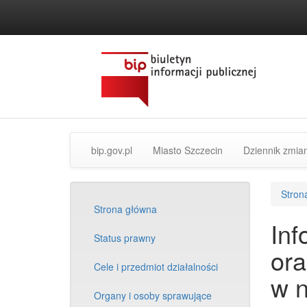
przejdź
do
treści
strona
Oficjalna
bip.gov.pl
Miasto Szczecin
Dziennik zmia
główna
strona
BIP
Miasta
[link
Szczecin
Stron
zewnętrzny]
[link
Strona główna
zewnętrzny]
Inf
Status prawny
ora
Cele i przedmiot działalności
w n
Organy i osoby sprawujące