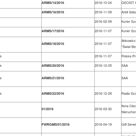
2016-10-24
GEOSIT 
ARMS/14/2016
2016-11-09
Arbit Seb
ARMS/16/2016
2016-02-09
Kurier Szc
2016-11-07
Kurier Szc
ARMS/17/2016
Abkowicz
2016-11-07
ARMS/18/2016
"Świat Bi
e
2016-11-07
Polska P
e
2016-12-05
SAA
ARMS/20/2016
e
SAA
ARMS/21/2016
e
2016-12-29
Radio Sz
ARMS/22/2016
Ilona Ci
2016-03-30
01/2016
Nierucho
2016-04-19
Gift Serwi
FWRGMS/01/2016