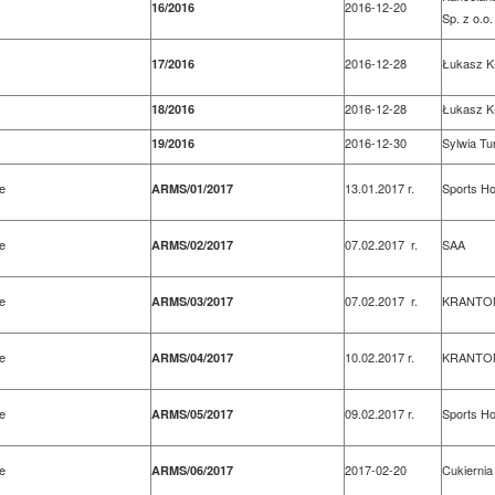
2016-12-20
16/2016
Sp. z o.o.
2016-12-28
Łukasz Kł
17/2016
2016-12-28
Łukasz Kł
18/2016
2016-12-30
Sylwia Tu
19/2016
e
13.01.2017 r.
Sports Hos
ARMS/01/2017
e
07.02.2017 r.
SAA
ARMS/02/2017
e
07.02.2017 r.
KRANTOM
ARMS/03/2017
e
10.02.2017 r.
KRANTOM
ARMS/04/2017
e
09.02.2017 r.
Sports Hos
ARMS/05/2017
e
2017-02-20
Cukiernia 
ARMS/06/2017