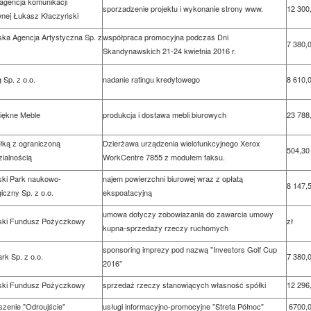
gencja komunikacji
sporzadzenie projektu i wykonanie strony www.
12 300,
wnej Łukasz Kłaczyński
ka Agencja Artystyczna Sp. z
współpraca promocyjna podczas Dni
7 380,0
Skandynawskich 21-24 kwietnia 2016 r.
 Sp. z o.o.
nadanie ratingu kredytowego
8 610,0
Piękne Meble
produkcja i dostawa mebli biurowych
23 788,
łką z ograniczoną
Dzierżawa urządzenia wielofunkcyjnego Xerox
504,30 
ialnością
WorkCentre 7855 z modułem faksu.
ski Park naukowo-
najem powierzchni biurowej wraz z opłatą
8 147,5
iczny Sp. z o.o.
ekspoatacyjną
umowa dotyczy zobowiazania do zawarcia umowy
ski Fundusz Pożyczkowy
zł
kupna-sprzedaży rzeczy ruchomych
sponsoring imprezy pod nazwą "Investors Golf Cup
rk Sp. z o.o.
7 380,0
2016"
ski Fundusz Pożyczkowy
sprzedaż rzeczy stanowiących własność spółki
12 296,
zenie "Odroujście"
usługi informacyjno-promocyjne "Strefa Północ"
6700,0