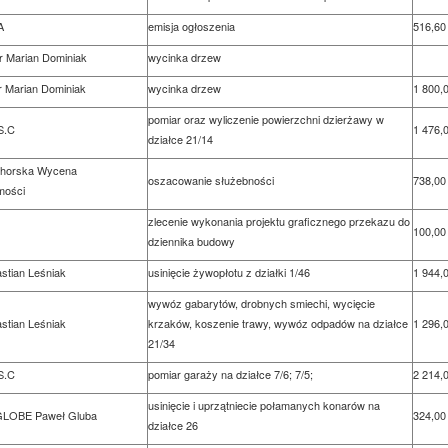
A
emisja ogłoszenia
516,60 
r Marian Dominiak
wycinka drzew
 Marian Dominiak
wycinka drzew
1 800,0
pomiar oraz wyliczenie powierzchni dzierżawy w
S.C
1 476,0
działce 21/14
echorska Wycena
oszacowanie służebności
738,00 
mości
zlecenie wykonania projektu graficznego przekazu do
100,00 
dziennika budowy
astian Leśniak
usinięcie żywopłotu z działki 1/46
1 944,0
wywóz gabarytów, drobnych smiechi, wycięcie
astian Leśniak
krzaków, koszenie trawy, wywóz odpadów na działce
1 296,0
21/34
S.C
pomiar garaży na działce 7/6; 7/5;
2 214,0
usinięcie i uprzątniecie połamanych konarów na
LOBE Paweł Gluba
324,00 
działce 26