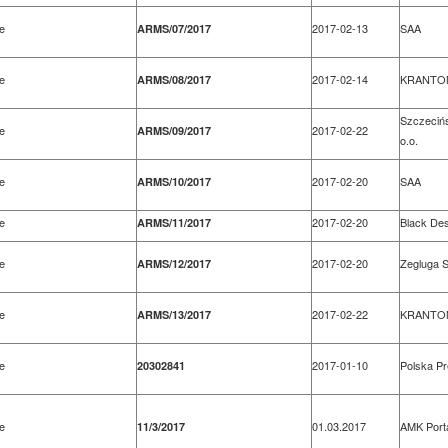
e
2017-02-13
SAA
ARMS/07/2017
e
2017-02-14
KRANTOM
ARMS/08/2017
Szczecińs
e
2017-02-22
ARMS/09/2017
o.o.
e
2017-02-20
SAA
ARMS/10/2017
e
2017-02-20
Black Des
ARMS/11/2017
e
2017-02-20
Zegluga S
ARMS/12/2017
e
2017-02-22
KRANTOM
ARMS/13/2017
e
2017-01-10
Polska P
20302841
e
01.03.2017
AMK Porta
11/3/2017