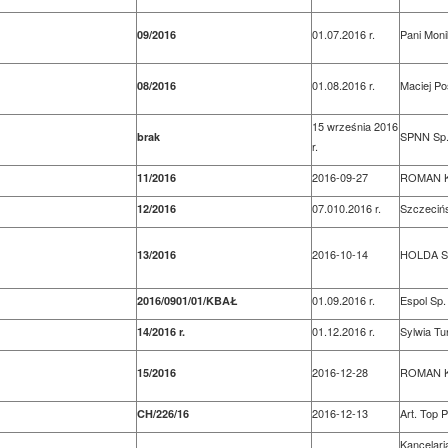
01.07.2016 r.
Pani Moni
09/2016
01.08.2016 r.
Maciej Po
08/2016
15 września 2016
SPNN Sp. 
brak
r.
2016-09-27
ROMAN 
11/2016
07.010.2016 r.
Szczeciń
12/2016
2016-10-14
HOLDA Sp
13/2016
01.09.2016 r.
Espol Sp. 
2016/0901/01/KBAŁ
01.12.2016 r.
Sylwia Tu
14/2016 r.
2016-12-28
ROMAN 
15/2016
2016-12-13
Art. Top 
CH/226/16
Kancelari