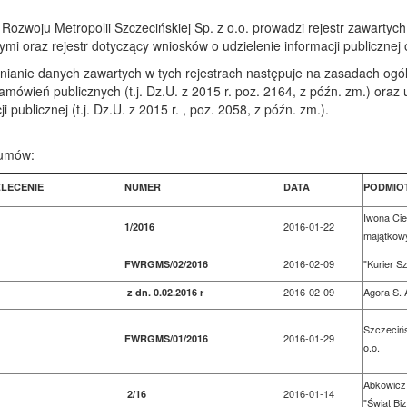
Rozwoju Metropolii Szczecińskiej Sp. z o.o. prowadzi rejestr zawart
ymi oraz rejestr dotyczący wniosków o udzielenie informacji publicznej
ianie danych zawartych w tych rejestrach następuje na zasadach ogóln
mówień publicznych (t.j. Dz.U. z 2015 r. poz. 2164, z późn. zm.) oraz 
i publicznej (t.j. Dz.U. z 2015 r. , poz. 2058, z późn. zm.).
 umów:
LECENIE
NUMER
DATA
PODMIO
Iwona Ci
2016-01-22
1/2016
majątkow
2016-02-09
"Kurier Sz
FWRGMS/02/2016
2016-02-09
Agora S. 
z dn. 0.02.2016 r
Szczecińs
2016-01-29
FWRGMS/01/2016
o.o.
Abkowicz
2016-01-14
2/16
"Świat Bi