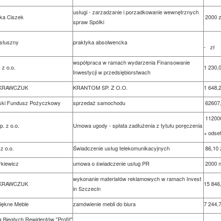
usługi - zarzadzanie i porzadkowanie wewnętrznych
ka Ciszek
2000 z
spraw Spółki
słuszny
praktyka absolwencka
- zł
współpraca w ramach wydarzenia Finansowanie
z o.o.
1 230,0
Inwestycji w przedsiębiorstwach
KRAWCZUK
KRANTOM SP. Z O.O.
1 648,2
ski Fundusz Pożyczkowy
sprzedaż samochodu
62607,0
112000
. z o.o.
Umowa ugody - spłata zadłużenia z tytułu poręczenia
+ odse
z o.o.
Świadczenie usług telekomunikacyjnych
86,10 z
rkiewicz
umowa o świadczenie usług PR
2000 n
wykonanie materiałów reklamowych w ramach Invest
KRAWCZUK
15 846,
in Szczecin
Piękne Meble
zamówienie mebli do biura
7 244,7
a Biegłych Rewidentów "Profit"