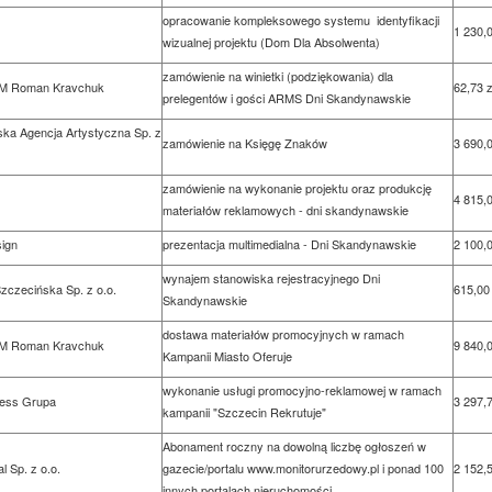
opracowanie kompleksowego systemu identyfikacji
1 230,0
wizualnej projektu (Dom Dla Absolwenta)
zamówienie na winietki (podziękowania) dla
 Roman Kravchuk
62,73 z
prelegentów i gości ARMS Dni Skandynawskie
ka Agencja Artystyczna Sp. z
zamówienie na Księgę Znaków
3 690,0
zamówienie na wykonanie projektu oraz produkcję
4 815,0
materiałów reklamowych - dni skandynawskie
ign
prezentacja multimedialna - Dni Skandynawskie
2 100,0
wynajem stanowiska rejestracyjnego Dni
zczecińska Sp. z o.o.
615,00 
Skandynawskie
dostawa materiałów promocyjnych w ramach
 Roman Kravchuk
9 840,0
Kampanii Miasto Oferuje
wykonanie usługi promocyjno-reklamowej w ramach
ress Grupa
3 297,7
kampanii "Szczecin Rekrutuje"
Abonament roczny na dowolną liczbę ogłoszeń w
l Sp. z o.o.
gazecie/portalu www.monitorurzedowy.pl i ponad 100
2 152,5
innych portalach nieruchomości