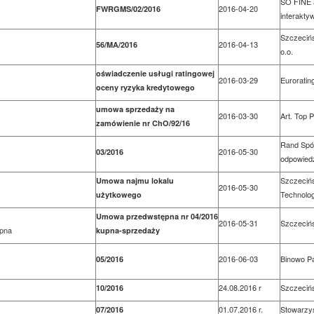
SO FINE a
2016-04-20
FWRGMS/02/2016
interakty
Szczecińs
2016-04-13
56/MA/2016
o.o.
oświadczenie usługi ratingowej
2016-03-29
Eurorating
oceny ryzyka kredytowego
umowa sprzedaży na
2016-03-30
Art. Top 
zamówienie nr ChO/92/16
Rand Spó
2016-05-30
03/2016
odpowiedz
Szczeciń
Umowa najmu lokalu
2016-05-30
Technolog
użytkowego
mowa
Umowa przedwstępna nr 04/2016
2016-05-31
Szczeciń
pna
kupna-sprzedaży
2016-06-03
Binowo Pa
05/2016
24.08.2016 r
Szczeciń
10/2016
01.07.2016 r.
Stowarzys
07/2016