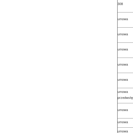
308
umowa
umowa
umowa
umowa
umowa
u
przedwstę
umowa
umowa
umowa