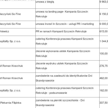
umowa z biegłą
9 963,0
umowa na landing page- Kampania Szczecin
aczyński So Fine
6 150,0
Rekrutuje
aczyński So Fine
umowa Invest In Szczecin - usługi PR i marketing
6 000,0
rkiewicz
PR w ramach Kampanii Szczecin Rekrutuje
615,00 
catering Konferencja prasowa Kampanii Szczecin
pitality Sp. z o.o.
1 044,9
Rekrutuje
zlecenie wykonania ulotek Kampania Szczecin
100,00 
Rekrutuje
zlecenie wydruku ulotek Kampania Szczecin
 Roman Kravchuk
276,75 
Rekrutuje
zamówienie na zawieszki do identyfikatorów Dni
 Roman Kravchuk
462,00 
Skandynawskie
catering Konferencja prasowa Kampanii Szczecin
pitality Sp. z o.o.
162,00 
Rekrutuje - podsumowanie
zamówienie na pierniki szczecińskie - Dni
Piekarnia Filipinka
337,50 
Skandynawskie