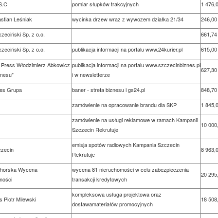
S.C
pomiar słupków trakcyjnych
1 476,0
astian Leśniak
wycinka drzew wraz z wywozem działka 21/34
246,00 
zeciński Sp. z o.o.
661,74 
zeciński Sp. z o.o.
publikacja informacji na portalu www.24kurier.pl
615,00 
 Press Włodzimierz Abkowicz
publikacja informacji na portalu www.szczecinbiznes.pl
627,30 
znesu"
i w newsletterze
res Grupa
baner - strefa biznesu i gs24.pl
848,70 
zamówienie na opracowanie brandu dla SKP
1 845,0
zamówienie na usługi reklamowe w ramach Kampanii
10 000,
Szczecin Rekrutuje
emisja spotów radiowych Kampania Szczecin
czecin
8 963,0
Rekrutuje
echorska Wycena
wycena 81 nieruchomości w celu zabezpieczenia
20 295,
mości
transakcji kredytowych
kompleksowa usługa projektowa oraz
s Piotr Milewski
18 508,
dostawamateriałów promocyjnych