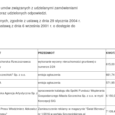
ych umów związanych z udzielanymi zamówieniami
 oraz udzielonych odpowiedzi.
ych, zgodnie z ustawą z dnia 29 stycznia 2004 r.
ustawą z dnia 6 września 2001 r. o dostępie do
T
PRZEDMIOT
KWOT
echorska Rzeczoznawca
wykonanie wyceny nieruchomości gruntowej o
615,00 
y
numerze 2/24
czeciński" Sp. z o.o.
emisja ogłoszenia
661,74 
A
emisja ogłoszenia
571,95 
opracowanie katalogu dla Spółki Fundusz Wspierania
ka Agencja Artystyczna Sp. z
Gospodarczego Miasta Szczecina Sp. z o.o. w myśl
6 150,0
Koncepcji SIG
 Press Włodzimierz Abkowicz
Zamieszczenie reklamy w magazynie "Świat Biznesu"
7 109,4
znesu"
nr 1/2016 w portalu Szczecinbiznes.pl