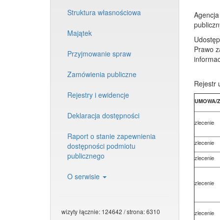
Struktura własnościowa
Agencja 
publiczn
Majątek
Udostępn
Prawo za
Przyjmowanie spraw
informacj
Zamówienia publiczne
Rejestr
Rejestry i ewidencje
UMOWA/Z
Deklaracja dostępności
zlecenie
Raport o stanie zapewnienia
zlecenie
dostępności podmiotu
publicznego
zlecenie
O serwisie
zlecenie
wizyty łącznie: 124642 / strona: 6310
zlecenie