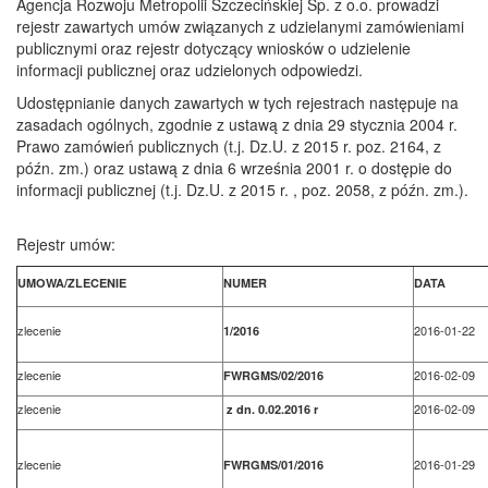
Agencja Rozwoju Metropolii Szczecińskiej Sp. z o.o. prowadzi
rejestr zawartych umów związanych z udzielanymi zamówieniami
publicznymi oraz rejestr dotyczący wniosków o udzielenie
informacji publicznej oraz udzielonych odpowiedzi.
Udostępnianie danych zawartych w tych rejestrach następuje na
zasadach ogólnych, zgodnie z ustawą z dnia 29 stycznia 2004 r.
Prawo zamówień publicznych (t.j. Dz.U. z 2015 r. poz. 2164, z
późn. zm.) oraz ustawą z dnia 6 września 2001 r. o dostępie do
informacji publicznej (t.j. Dz.U. z 2015 r. , poz. 2058, z późn. zm.).
Rejestr umów:
UMOWA/ZLECENIE
NUMER
DATA
zlecenie
2016-01-22
1/2016
zlecenie
2016-02-09
FWRGMS/02/2016
zlecenie
2016-02-09
z dn. 0.02.2016 r
zlecenie
2016-01-29
FWRGMS/01/2016