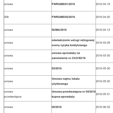
umowa
2016-04-19
FWRGMS/01/2016
308
2016-04-20
FWRGMS/02/2016
umowa
2016-04-13
56/MA/2016
oświadczenie usługi ratingowej
umowa
2016-03-29
oceny ryzyka kredytowego
umowa sprzedaży na
umowa
2016-03-30
zamówienie nr ChO/92/16
umowa
2016-05-30
03/2016
Umowa najmu lokalu
umowa
2016-05-30
użytkowego
umowa
Umowa przedwstępna nr 04/2016
2016-05-31
przedwstępna
kupna-sprzedaży
umowa
2016-06-03
05/2016