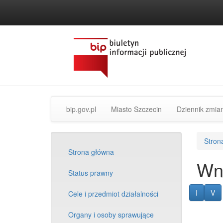
przejdź
do
treści
strona
Oficjalna
bip.gov.pl
Miasto Szczecin
Dziennik zmia
główna
strona
BIP
Miasta
[link
Szczecin
Stron
zewnętrzny]
[link
Strona główna
zewnętrzny]
Wni
Status prawny
Informa
Li
I
V
Cele i przedmiot działalności
Organy i osoby sprawujące