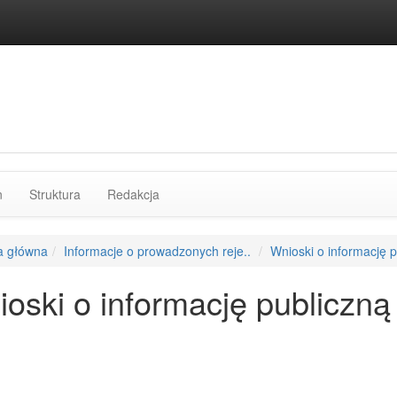
rozdziałów
n
Struktura
Redakcja
a główna
Informacje o prowadzonych reje..
Wnioski o informację p
oski o informację publiczną
cja o wytworzeniu danych dla strony
sta zmian na stronie